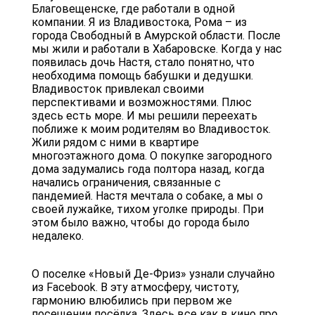
Благовещенске, где работали в одной
компании. Я из Владивостока, Рома – из
города Свободный в Амурской области. После
мы жили и работали в Хабаровске. Когда у нас
появилась дочь Настя, стало понятно, что
необходима помощь бабушки и дедушки.
Владивосток привлекал своими
перспективами и возможностями. Плюс
здесь есть море. И мы решили переехать
поближе к моим родителям во Владивосток.
Жили рядом с ними в квартире
многоэтажного дома. О покупке загородного
дома задумались года полтора назад, когда
начались ограничения, связанные с
пандемией. Настя мечтала о собаке, а мы о
своей лужайке, тихом уголке природы. При
этом было важно, чтобы до города было
недалеко.
О поселке «Новый Де-Фриз» узнали случайно
из Facebook. В эту атмосферу, чистоту,
гармонию влюбились при первом же
посещении посёлка. Здесь все как в кино про